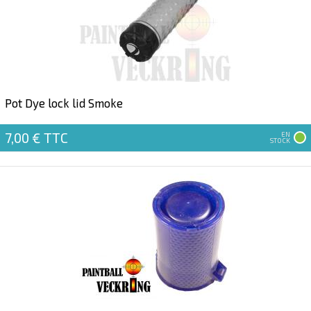
Pot Dye lock lid Smoke
7,00 €
TTC
EN
STOCK