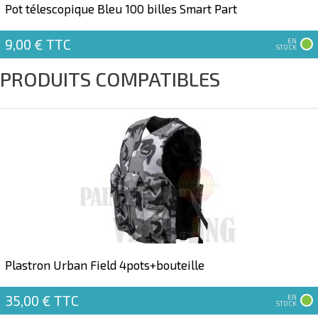
Pot télescopique Bleu 100 billes Smart Part
9,00 €
TTC
EN
STOCK
PRODUITS COMPATIBLES
Plastron Urban Field 4pots+bouteille
35,00 €
TTC
EN
STOCK