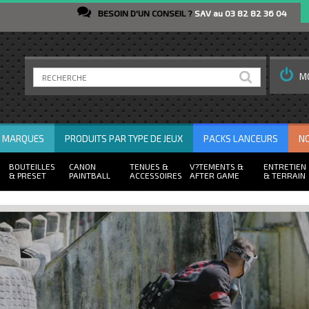
BESOIN D'UN CONSEIL ?
SAV au 03 82 82 36 04
M
R MARQUES
PRODUITS PAR TYPE DE JEUX
PACKS LANCEURS
N
BOUTEILLES
CANON
TENUES
V?TEMENTS
ENTRETIEN
PRESET
PAINTBALL
ACCESSOIRES
AFTER GAME
TERRAIN