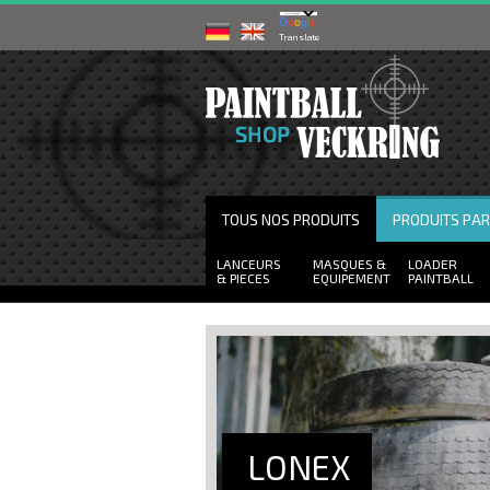
Powered by
Translate
TOUS NOS PRODUITS
PRODUITS PA
LANCEURS
MASQUES
LOADER
PIECES
EQUIPEMENT
PAINTBALL
LONEX