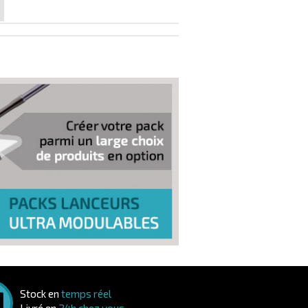
Stock en
temps réel
Livré en
24h chez vous