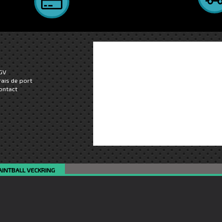
GV
rais de port
ontact
AINTBALL VECKRING