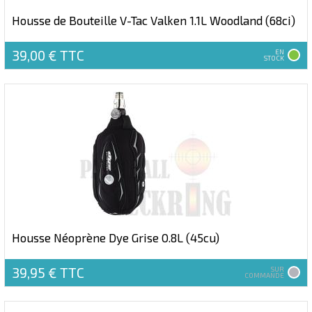
Housse de Bouteille V-Tac Valken 1.1L Woodland (68ci)
39,00 €
TTC
EN
STOCK
Housse Néoprène Dye Grise 0.8L (45cu)
39,95 €
TTC
SUR
COMMANDE