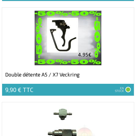
Double détente A5 / X7 Veckring
9,90 €
TTC
EN
STOCK