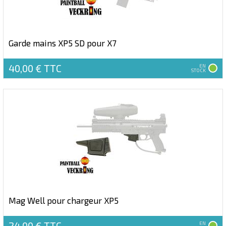
Garde mains XP5 SD pour X7
40,00 €
TTC
EN
STOCK
Mag Well pour chargeur XP5
24,00 €
TTC
EN