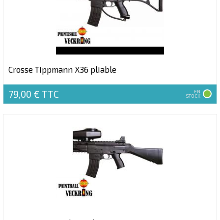
Crosse Tippmann X36 pliable
79,00 €
TTC
EN
STOCK