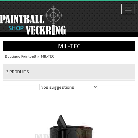
Togg
navi
MIL-TEC
Boutique Paintball
»
MIL-TEC
3 PRODUITS