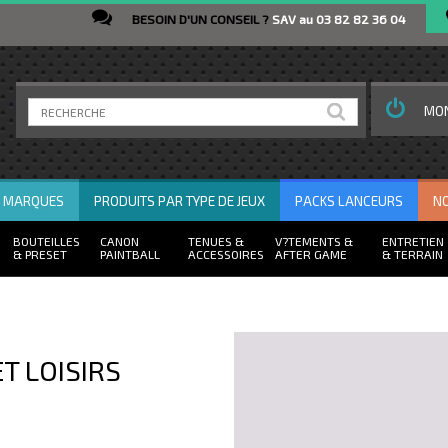
BESOIN D'UN CONSEIL ?
SAV au 03 82 82 36 04
MO
R MARQUES
PRODUITS PAR TYPE DE JEUX
PACKS LANCEURS
N
BOUTEILLES
CANON
TENUES
V?TEMENTS
ENTRETIEN
PRESET
PAINTBALL
ACCESSOIRES
AFTER GAME
TERRAIN
T LOISIRS