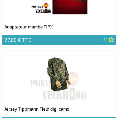
Adaptateur mamba TIPX
27,00 €
TTC
EN
STOCK
Jersey Tippmann Field digi camo