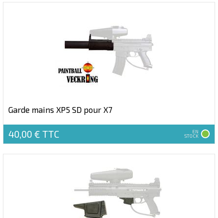
Garde mains XP5 SD pour X7
40,00 €
TTC
EN
STOCK