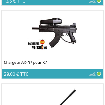
1,95 €
TTC
STOCK
Chargeur AK-47 pour X7
29,00 €
TTC
EN
STOCK