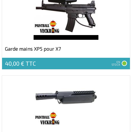
Garde mains XP5 pour X7
40,00 €
TTC
EN
STOCK