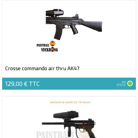
Crosse commando air thru AK47
129,00 €
TTC
EN
STOCK