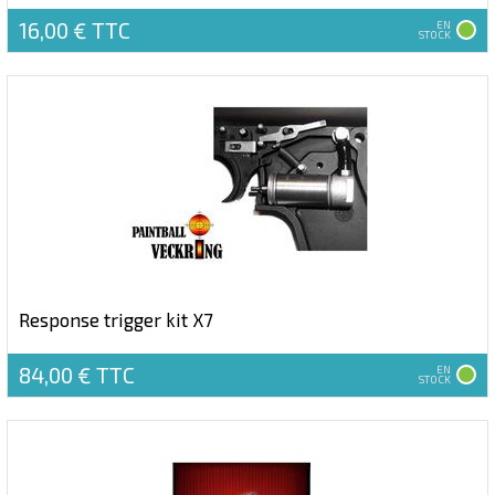
16,00 €
TTC
EN
STOCK
Response trigger kit X7
84,00 €
TTC
EN
STOCK