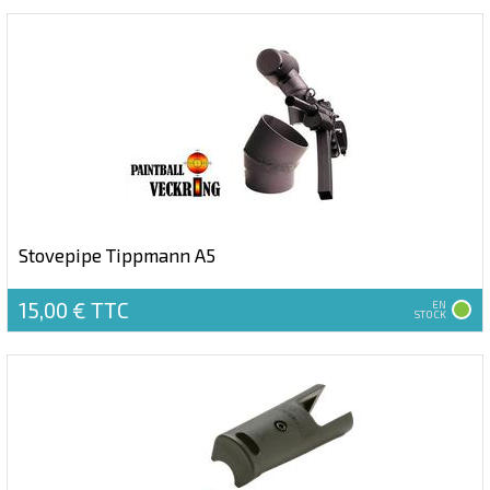
Stovepipe Tippmann A5
15,00 €
TTC
EN
STOCK