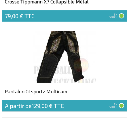
Crosse Tippmann X7 Collapsible Métal
79,00 €
TTC
EN
STOCK
Pantalon GI sportz Multicam
A partir de129,00 €
TTC
EN
STOCK