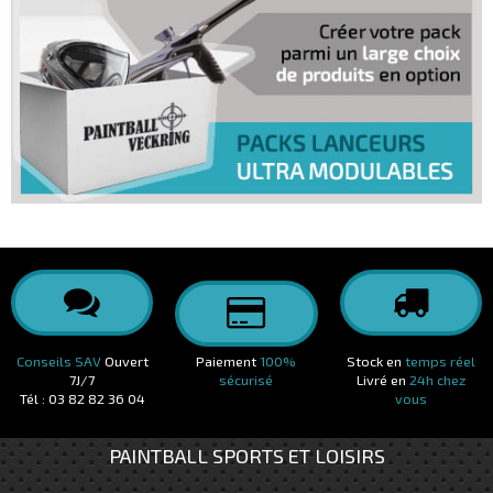
Conseils SAV
Ouvert
Paiement
100%
Stock en
temps réel
7J/7
sécurisé
Livré en
24h chez
Tél : 03 82 82 36 04
vous
PAINTBALL SPORTS ET LOISIRS