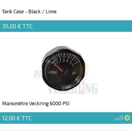
Tank Case - Black / Lime
35,00 €
TTC
Manomètre Veckring 6000 PSI
12,00 €
TTC
EN
STOCK