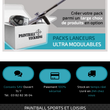
Conseils SAV
Ouvert
Paiement
100%
Stock en
temps réel
7J/7
sécurisé
Livré en
24h chez
Tél : 03 82 82 36 04
vous
PAINTBALL SPORTS ET LOISIRS