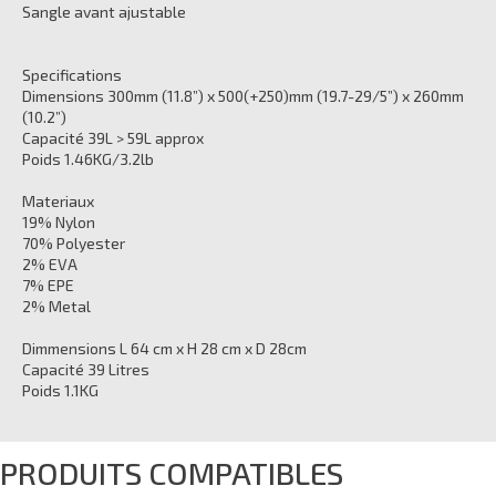
Sangle avant ajustable
Specifications
Dimensions 300mm (11.8”) x 500(+250)mm (19.7-29/5”) x 260mm
(10.2”)
Capacité 39L > 59L approx
Poids 1.46KG/3.2lb
Materiaux
19% Nylon
70% Polyester
2% EVA
7% EPE
2% Metal
Dimmensions L 64 cm x H 28 cm x D 28cm
Capacité 39 Litres
Poids 1.1KG
PRODUITS COMPATIBLES