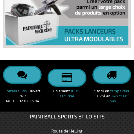
Conseils SAV
Ouvert
Paiement
100%
Stock en
temps réel
7J/7
sécurisé
Livré en
24h chez
Tél : 03 82 82 36 04
vous
PAINTBALL SPORTS ET LOISIRS
Route de Helling