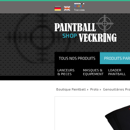
Powered by
Translate
TOUS NOS PRODUITS
PRODUITS PA
LANCEURS
MASQUES
LOADER
PIECES
EQUIPEMENT
PAINTBALL
Boutique Paintball
»
Proto
»
Genouillères Pr