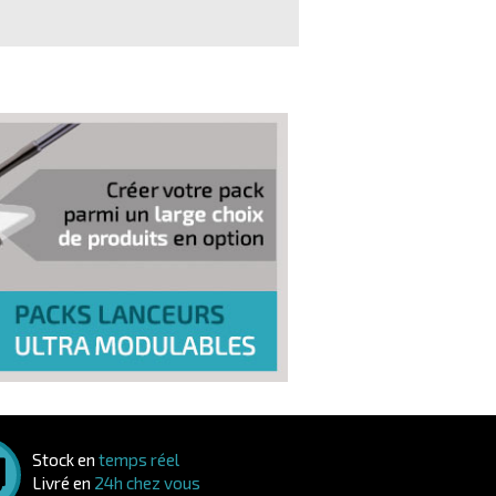
Stock en
temps réel
Livré en
24h chez vous