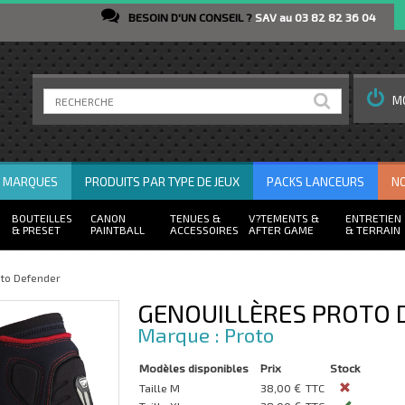
BESOIN D'UN CONSEIL ?
SAV au 03 82 82 36 04
M
R MARQUES
PRODUITS PAR TYPE DE JEUX
PACKS LANCEURS
N
BOUTEILLES
CANON
TENUES
V?TEMENTS
ENTRETIEN
PRESET
PAINTBALL
ACCESSOIRES
AFTER GAME
TERRAIN
oto Defender
GENOUILLÈRES PROTO 
Proto
Modèles disponibles
Prix
Stock
Taille M
38,00 €
TTC