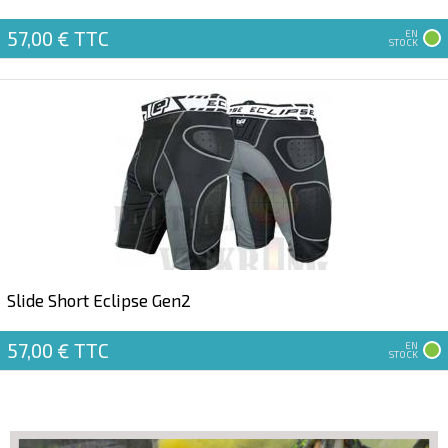
57,00 €
TTC
EN
STOCK
Slide Short Eclipse Gen2
57,00 €
TTC
EN
STOCK