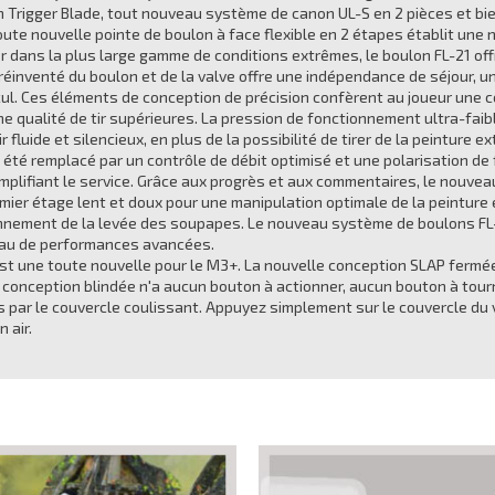
Trigger Blade, tout nouveau système de canon UL-S en 2 pièces et bie
te nouvelle pointe de boulon à face flexible en 2 étapes établit une n
r dans la plus large gamme de conditions extrêmes, le boulon FL-21 o
t réinventé du boulon et de la valve offre une indépendance de séjour, un
ul. Ces éléments de conception de précision confèrent au joueur une co
e qualité de tir supérieures. La pression de fonctionnement ultra-faible
r fluide et silencieux, en plus de la possibilité de tirer de la peintur
 a été remplacé par un contrôle de débit optimisé et une polarisation de 
implifiant le service. Grâce aux progrès et aux commentaires, le nouvea
mier étage lent et doux pour une manipulation optimale de la peintur
ionnement de la levée des soupapes. Le nouveau système de boulons FL
veau de performances avancées.
est une toute nouvelle pour le M3+. La nouvelle conception SLAP fermée 
 La conception blindée n'a aucun bouton à actionner, aucun bouton à tour
 par le couvercle coulissant. Appuyez simplement sur le couvercle du ver
 air.