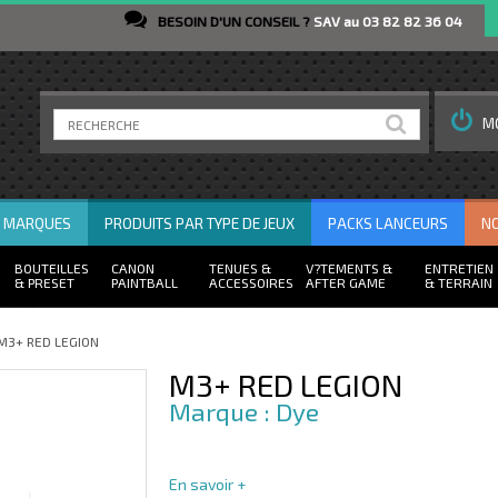
BESOIN D'UN CONSEIL ?
SAV au 03 82 82 36 04
M
R MARQUES
PRODUITS PAR TYPE DE JEUX
PACKS LANCEURS
N
BOUTEILLES
CANON
TENUES
V?TEMENTS
ENTRETIEN
PRESET
PAINTBALL
ACCESSOIRES
AFTER GAME
TERRAIN
M3+ RED LEGION
M3+ RED LEGION
Dye
En savoir +