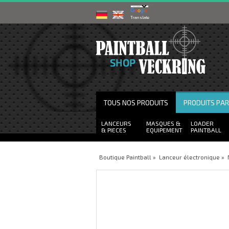
Powered by
Translate
TOUS NOS PRODUITS
PRODUITS PA
LANCEURS
MASQUES
LOADER
PIECES
EQUIPEMENT
PAINTBALL
Boutique Paintball
»
Lanceur électronique
»