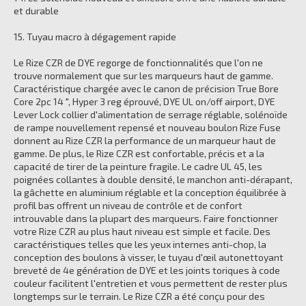
et durable
15. Tuyau macro à dégagement rapide
Le Rize CZR de DYE regorge de fonctionnalités que l'on ne
trouve normalement que sur les marqueurs haut de gamme.
Caractéristique chargée avec le canon de précision True Bore
Core 2pc 14 ", Hyper 3 reg éprouvé, DYE UL on/off airport, DYE
Lever Lock collier d'alimentation de serrage réglable, solénoïde
de rampe nouvellement repensé et nouveau boulon Rize Fuse
donnent au Rize CZR la performance de un marqueur haut de
gamme. De plus, le Rize CZR est confortable, précis et a la
capacité de tirer de la peinture fragile. Le cadre UL 45, les
poignées collantes à double densité, le manchon anti-dérapant,
la gâchette en aluminium réglable et la conception équilibrée à
profil bas offrent un niveau de contrôle et de confort
introuvable dans la plupart des marqueurs. Faire fonctionner
votre Rize CZR au plus haut niveau est simple et facile. Des
caractéristiques telles que les yeux internes anti-chop, la
conception des boulons à visser, le tuyau d'œil autonettoyant
breveté de 4e génération de DYE et les joints toriques à code
couleur facilitent l'entretien et vous permettent de rester plus
longtemps sur le terrain. Le Rize CZR a été conçu pour des