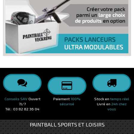
Conseils SAV
Ouvert
Paiement
100%
Stock en
temps réel
7J/7
sécurisé
Livré en
24h chez
Tél : 03 82 82 36 04
vous
PAINTBALL SPORTS ET LOISIRS