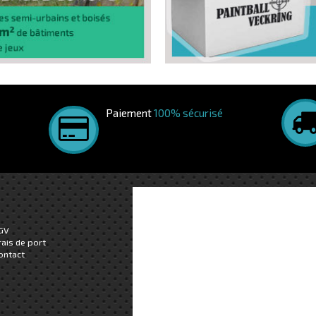
Paiement
100% sécurisé
GV
rais de port
ontact