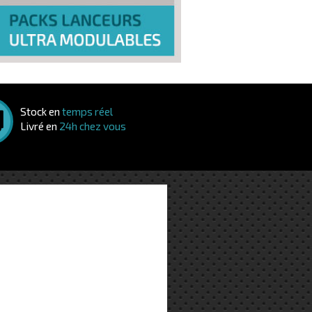
Stock en
temps réel
Livré en
24h chez vous