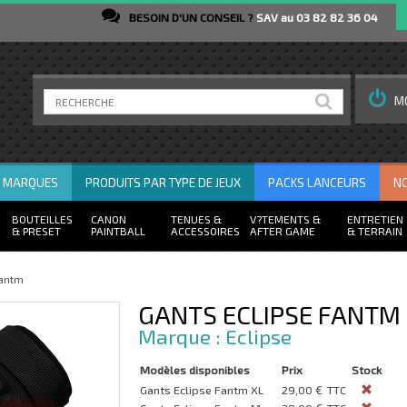
BESOIN D'UN CONSEIL ?
SAV au 03 82 82 36 04
M
R MARQUES
PRODUITS PAR TYPE DE JEUX
PACKS LANCEURS
N
BOUTEILLES
CANON
TENUES
V?TEMENTS
ENTRETIEN
PRESET
PAINTBALL
ACCESSOIRES
AFTER GAME
TERRAIN
Fantm
GANTS ECLIPSE FANTM
Eclipse
Modèles disponibles
Prix
Stock
Gants Eclipse Fantm XL
29,00 €
TTC