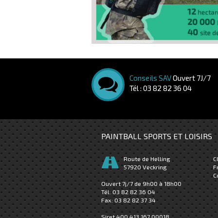
Conseils SAV
Ouvert 7J/7
Tél : 03 82 82 36 04
PAINTBALL SPORTS ET LOISIRS
Route de Helling
C
57920
Veckring
F
C
Ouvert 7j/7 de 9h00 à 18h00
Tél:
03 82 82 36 04
Fax:
03 82 82 37 34
Siret 400 413 167 00018