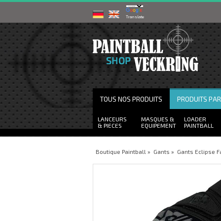
Powered by
Translate
TOUS NOS PRODUITS
PRODUITS PA
LANCEURS
MASQUES
LOADER
PIECES
EQUIPEMENT
PAINTBALL
Boutique Paintball
»
Gants
»
Gants Eclipse 