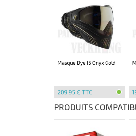
Masque Dye I5 Onyx Gold
M
209,95 €
TTC
1
EN
STOCK
PRODUITS COMPATIB