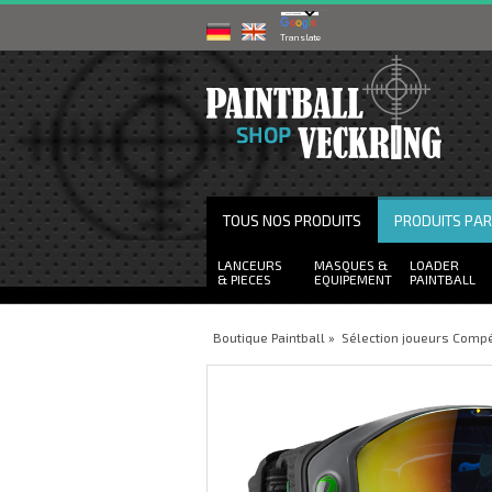
Powered by
Translate
TOUS NOS PRODUITS
PRODUITS PA
LANCEURS
MASQUES
LOADER
PIECES
EQUIPEMENT
PAINTBALL
Boutique Paintball
»
Sélection joueurs Compé