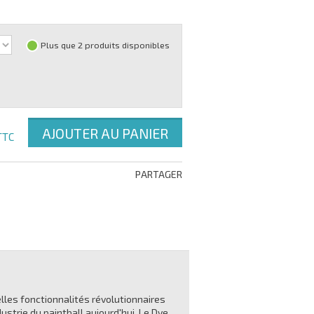
Plus que 2 produits disponibles
AJOUTER AU PANIER
TTC
PARTAGER
lles fonctionnalités révolutionnaires
strie du paintball aujourd'hui. Le Dye