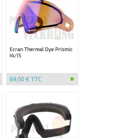
Ecran Thermal Dye Prismic
I4/I5
69,00 €
TTC
EN
STOCK