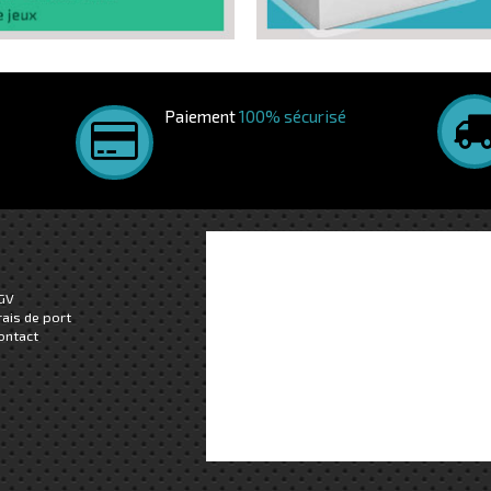
Paiement
100% sécurisé
GV
rais de port
ontact