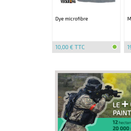
Dye microfibre
M
10,00 €
TTC
1
EN
STOCK