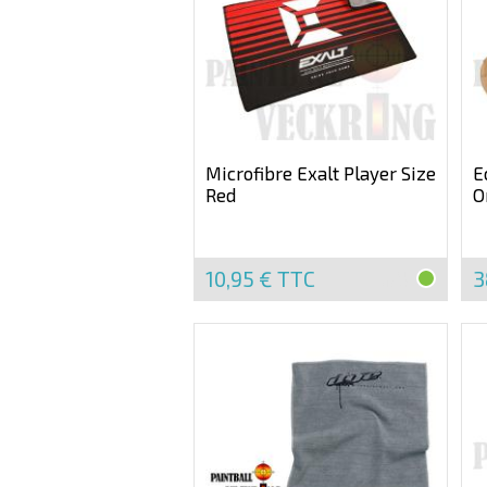
Microfibre Exalt Player Size
E
Red
O
10,95 €
TTC
3
EN
STOCK