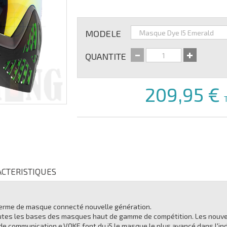
MODELE
QUANTITE
209,95 €
ACTERISTIQUES
n terme de masque connecté nouvelle génération.
toutes les bases des masques haut de gamme de compétition. Les nouve
e communication e.VOKE font du i5 le masque le plus avancé dans l'indu