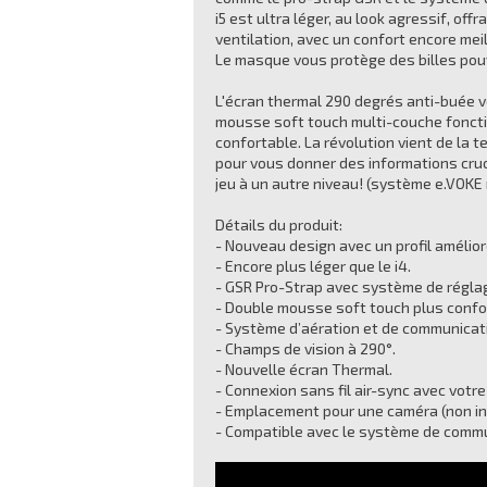
i5 est ultra léger, au look agressif, of
ventilation, avec un confort encore meil
Le masque vous protège des billes pou
L'écran thermal 290 degrés anti-buée vo
mousse soft touch multi-couche fonctio
confortable. La révolution vient de la
pour vous donner des informations cruci
jeu à un autre niveau! (système e.VOKE 
Détails du produit:
- Nouveau design avec un profil amélior
- Encore plus léger que le i4.
- GSR Pro-Strap avec système de régla
- Double mousse soft touch plus confo
- Système d’aération et de communicat
- Champs de vision à 290°.
- Nouvelle écran Thermal.
- Connexion sans fil air-sync avec votr
- Emplacement pour une caméra (non in
- Compatible avec le système de commu