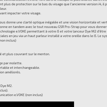
frant plus de protection sur le bas du visage que l'ancienne version i4, 
leur.
vant impacter votre visage.
us donne une clarté optique inégalée et une vision horizontale et vert
nne en tandem avec le tout nouveau GSR Pro-Strap pour vous donner l'
 technologie e.VOKE permettant à votre i5 et votre lanceur Dye M2 d'ê
ales en jeu via un haut parleur installé a votre oreille dans le i5. Le 
non inclus)
é et plus couvrant sur le menton.
ge par molette.
rtable et interchangeable.
ion améliorés.
e Dye M2.
clus).
nication e.VOKE (non inclus)