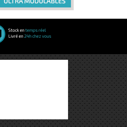
Stock en
temps réel
Livré en
24h chez vous