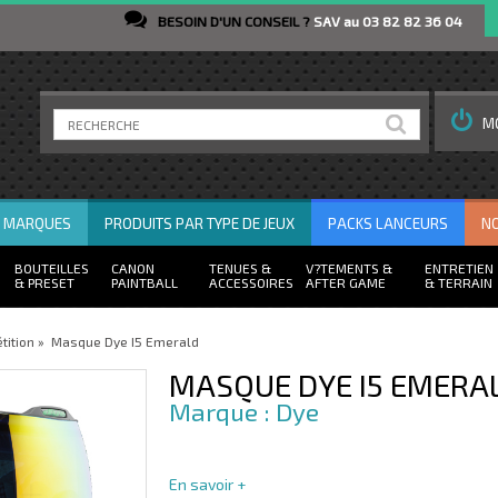
BESOIN D'UN CONSEIL ?
SAV au 03 82 82 36 04
M
R MARQUES
PRODUITS PAR TYPE DE JEUX
PACKS LANCEURS
N
BOUTEILLES
CANON
TENUES
V?TEMENTS
ENTRETIEN
PRESET
PAINTBALL
ACCESSOIRES
AFTER GAME
TERRAIN
tition
»
Masque Dye I5 Emerald
MASQUE DYE I5 EMERA
Dye
En savoir +