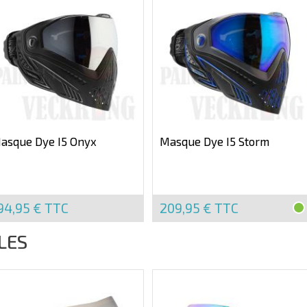
asque Dye I5 Onyx
Masque Dye I5 Storm
94,95 €
TTC
209,95 €
TTC
EN
STOCK
LES