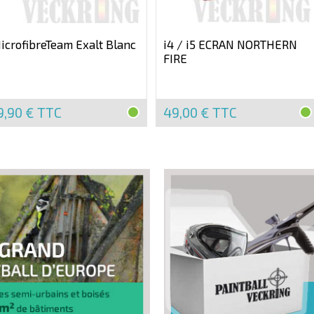
icrofibreTeam Exalt Blanc
i4 / i5 ECRAN NORTHERN
FIRE
9,90 €
TTC
49,00 €
TTC
EN
EN
STOCK
STOCK