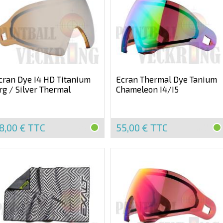
cran Dye I4 HD Titanium
Ecran Thermal Dye Tanium
rg / Silver Thermal
Chameleon I4/I5
8,00 €
TTC
55,00 €
TTC
EN
EN
STOCK
STOCK