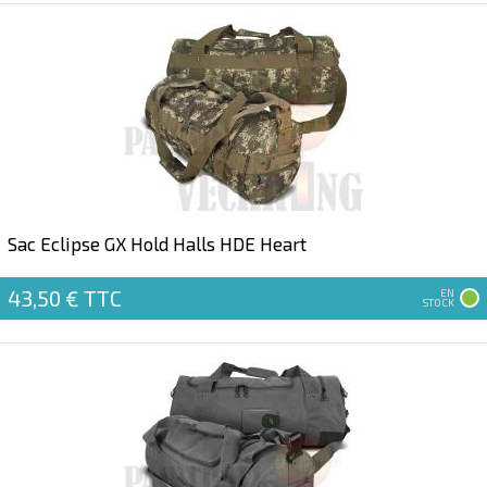
Sac Eclipse GX Hold Halls HDE Heart
43,50 €
TTC
EN
STOCK