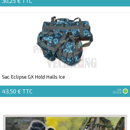
30,25 €
TTC
Sac Eclipse GX Hold Halls Ice
43,50 €
TTC
EN
STOCK