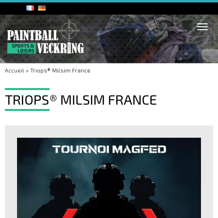
Togg
navi
Accueil
»
Triops® Milsim France
TRIOPS® MILSIM FRANCE